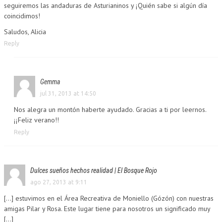
seguiremos las andaduras de Asturianinos y ¡Quién sabe si algún día
coincidimos!
Saludos, Alicia
Reply
Gemma
jul 31, 2013 at 14:50
Nos alegra un montón haberte ayudado. Gracias a ti por leernos.
¡¡Feliz verano!!
Reply
Dulces sueños hechos realidad | El Bosque Rojo
ago 27, 2013 at 9:11
[...] estuvimos en el Área Recreativa de Moniello (Gózón) con nuestras
amigas Pilar y Rosa. Este lugar tiene para nosotros un significado muy
[...]