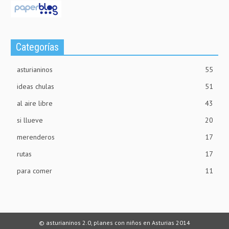
Categorías
asturianinos
55
ideas chulas
51
al aire libre
43
si llueve
20
merenderos
17
rutas
17
para comer
11
© asturianinos 2.0, planes con niños en Asturias 2014