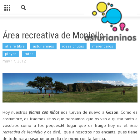
Cerrar
HOME
Área recreativa de Moniello
CATEGORIAS
al aire libre
asturianinos
ideas chulas
merenderos
PARA ESTE FINDE
playas
rutas
may 17, 2012
ASTURIANINOS
RUTAS
AL AIRE LIBRE
MERENDEROS
SI LLUEVE
Hoy nuestros
planes con niños
nos llevan de nuevo a
Gozón
. Como es
costumbre, os traemos sitios que pensamos que os van a gustar tanto a
PARA COMER
vosotros como a los peques.El lugar que os traigo hoy es el
área
recreativa de Moniello
y os diré, que a nosotros nos encanta, pues tiene
LUDOTECAS
de todo para pasar un gran día de picnic con la familia.