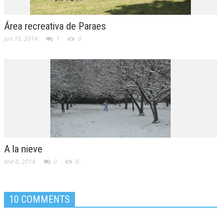
Área recreativa de Paraes
jun 10, 2014
1
0
A la nieve
ene 8, 2014
0
0
10 COMMENTS