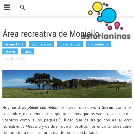
Cerrar
HOME
Área recreativa de Moniello
CATEGORIAS
al aire libre
asturianinos
ideas chulas
merenderos
PARA ESTE FINDE
playas
rutas
may 17, 2012
ASTURIANINOS
RUTAS
AL AIRE LIBRE
MERENDEROS
SI LLUEVE
Hoy nuestros
planes con niños
nos llevan de nuevo a
Gozón
. Como es
costumbre, os traemos sitios que pensamos que os van a gustar tanto a
PARA COMER
vosotros como a los peques.El lugar que os traigo hoy es el
área
recreativa de Moniello
y os diré, que a nosotros nos encanta, pues tiene
LUDOTECAS
de todo para pasar un gran día de picnic con la familia.