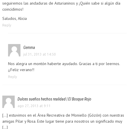
seguiremos las andaduras de Asturianinos y ¡Quién sabe si algún día
coincidimos!
Saludos, Alicia
Reply
Gemma
jul 31, 2013 at 14:50
Nos alegra un montón haberte ayudado. Gracias a ti por leernos.
¡¡Feliz verano!!
Reply
Dulces sueños hechos realidad | El Bosque Rojo
ago 27, 2013 at 9:11
[...] estuvimos en el Área Recreativa de Moniello (Gózón) con nuestras
amigas Pilar y Rosa. Este lugar tiene para nosotros un significado muy
[...]