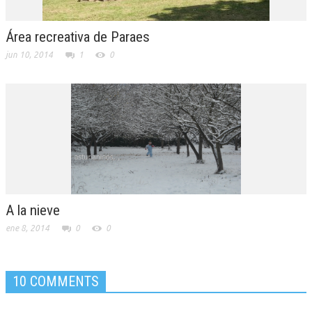
Área recreativa de Paraes
jun 10, 2014
1
0
A la nieve
ene 8, 2014
0
0
10 COMMENTS