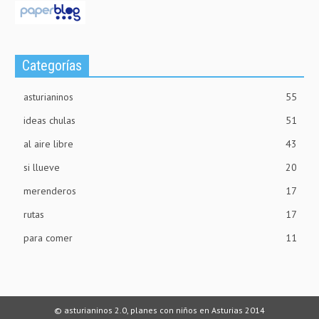
Categorías
asturianinos
55
ideas chulas
51
al aire libre
43
si llueve
20
merenderos
17
rutas
17
para comer
11
© asturianinos 2.0, planes con niños en Asturias 2014