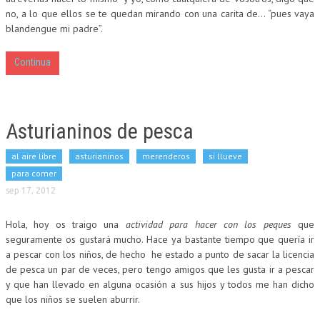
no, a lo que ellos se te quedan mirando con una carita de… “pues vaya
blandengue mi padre”.
Continua
Asturianinos de pesca
al aire libre
asturianinos
merenderos
si llueve
para comer
sep 17, 2012
Hola, hoy os traigo una
actividad para hacer con los peques
que
seguramente os gustará mucho. Hace ya bastante tiempo que quería ir
a pescar con los niños, de hecho he estado a punto de sacar la licencia
de pesca un par de veces, pero tengo amigos que les gusta ir a pescar
y que han llevado en alguna ocasión a sus hijos y todos me han dicho
que los niños se suelen aburrir.