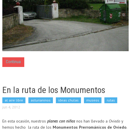
Continua
En la ruta de los Monumentos
al aire libre
asturianinos
ideas chulas
museos
rutas
jun 4, 2012
En esta ocasión, nuestros
planes con niños
nos han llevado a
Oviedo
y
hemos hecho la ruta de los
Monumentos Prerrománicos de Oviedo
.