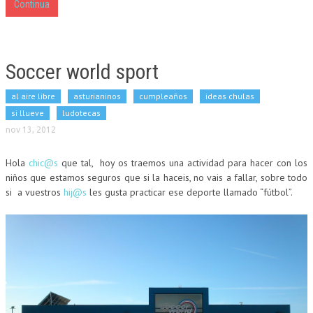
Continua
Soccer world sport
al aire libre
asturianinos
cumpleaños
ideas chulas
si llueve
ludotecas
nov 13, 2012
Hola
chic@s
que tal, hoy os traemos una actividad para hacer con los
niños que estamos seguros que si la haceis, no vais a fallar, sobre todo
si a vuestros
hij@s
les gusta practicar ese deporte llamado “fútbol”.