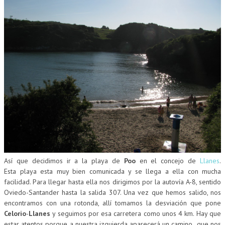
Así que decidimos ir a la playa de
Poo
en el concejo de
Llanes
.
Esta playa esta muy bien comunicada y se llega a ella con mucha
facilidad. Para llegar hasta ella nos dirigimos por la autovía A-8, sentido
Oviedo-Santander hasta la salida 307. Una vez que hemos salido, nos
encontramos con una rotonda, allí tomamos la desviación que pone
Celorio
-
Llanes
y seguimos por esa carretera como unos 4 km. Hay que
estar atentos porque a nuestra izquierda aparecerá un camino que nos