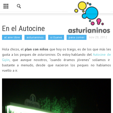
Cerrar
HOME
En el Autocine
CATEGORIAS
al aire libre
asturianinos
si llueve
para comer
nov 20, 2012
PARA ESTE FINDE
Hola chicos, el
plan con niños
que hoy os traigo, es de los que más les
ASTURIANINOS
gusta a los peques de
asturianinos
. Os estoy hablando del
Autocine de
Gijón
, que aunque nosotros, “cuando éramos jóvenes” solíamos ir
RUTAS
bastante a menudo, desde que nacieron los peques no habíamos
vuelto a ir.
AL AIRE LIBRE
MERENDEROS
SI LLUEVE
PARA COMER
LUDOTECAS