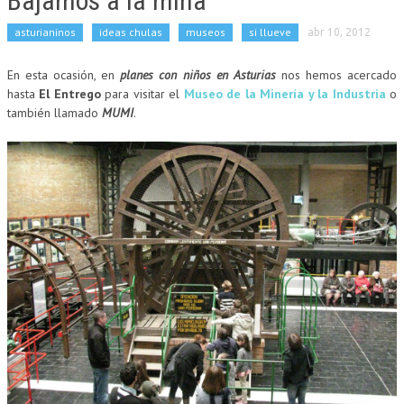
Bajamos a la mina
asturianinos
ideas chulas
museos
si llueve
abr 10, 2012
En esta ocasión, en
planes con niños en Asturias
nos hemos acercado
hasta
El Entrego
para visitar el
Museo de la Minería y la Industria
o
también llamado
MUMI
.