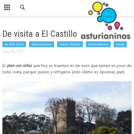
Cerrar
HOME
De visita a El Castillo
CATEGORIAS
al aire libre
asturianinos
ideas chulas
merenderos
rutas
PARA ESTE FINDE
may 28, 2012
ASTURIANINOS
El
plan con niños
que hoy os traemos es de esos que tienen un poco de
todo, visita, parque, paseo y refrigerio (esto último es opcional, jeje).
RUTAS
AL AIRE LIBRE
MERENDEROS
SI LLUEVE
PARA COMER
LUDOTECAS