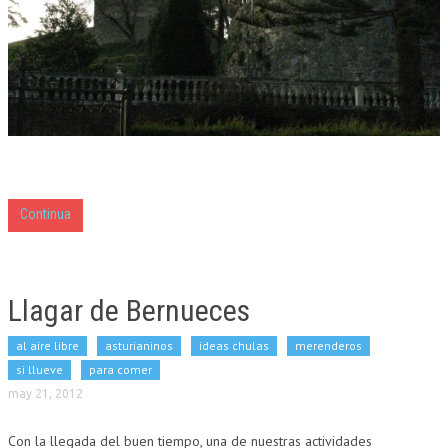
Continua
Llagar de Bernueces
al aire libre
asturianinos
ideas chulas
merenderos
si llueve
para comer
may 21, 2012
Con la llegada del buen tiempo, una de nuestras actividades