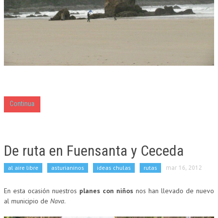
Continua
De ruta en Fuensanta y Ceceda
al aire libre
asturianinos
ideas chulas
rutas
mar 16, 2012
En esta ocasión nuestros
planes con niños
nos han llevado de nuevo
al municipio de
Nava
.