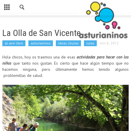
Cerrar
HOME
La Olla de San Vicente
CATEGORIAS
al aire libre
asturianinos
ideas chulas
rutas
nov 6, 2012
PARA ESTE FINDE
Hola chicos, hoy os traemos una de esas
actividades para hacer con los
ASTURIANINOS
niños
que tanto nos gustan. Es cierto que hace algún tiempo que no
hacemos ninguna, pero últimamente hemos tenido algunos
RUTAS
problemillas de salud.
AL AIRE LIBRE
MERENDEROS
SI LLUEVE
PARA COMER
LUDOTECAS