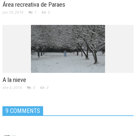
Área recreativa de Paraes
jun 10, 2014
1
0
A la nieve
ene 8, 2014
0
0
9 COMMENTS