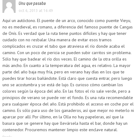
Unu que pasaba
oct 6, 2013 at 16:49
Aquí un autóctono. El puente de un arco, conocido como puente Vieyu,
no es medieval, es romano, a diferencia del famoso puente de Cangas
de Onís. Es verdad que la ruta tiene puntos difíciles y hay que tener
cuidado con no resbalar. Una manera de evitar esos tramos
complicados es cruzar el tubo que atraviesa el río donde acaba el
camino. Con un poco de pericia se pueden subir carritos sin problema.
Sólo hay que badear el río dos veces. El camino de la otra orilla es
más ancho. En cuanto a la temperatura del agua, es relativo. La mayor
parte del año baja muy fría, pero en verano hay días en los que te
puedes tirar horas bañándote. Está claro que cuesta entrar, pero luego
uno se acostumbra y se está de lujo. Es curioso cómo cambian los
colores según la época del año. En las fotos el río sale verde, pero a
principios de verano se puede ver el fondo. Es una ruta recomendable
para cualquier época del año. Está prohibido el acceso en coche por el
camino. Es sólo para uso de los ganaderos, así que mejor no meterlo ni
aparcar por allí. Por último, en la Olla no hay papeleras, así que la
basura que se genere hay que llevársela hasta el bar, donde hay un
contenedor. Procuremos mantener limpio este enclave natural.