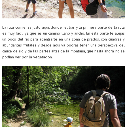
La ruta comienza justo aquí, donde el bar y la primera parte de la ruta
es muy fácil, ya que es un camino llano y ancho. En esta parte te alejas
un poco del rio para adentrarte en una zona de prados, con cuadras y
abundantes frutales y desde aquí ya podrás tener una perspectiva del
cauce de rio y de las partes altas de la montaña, que hasta ahora no se
podían ver por la vegetación.