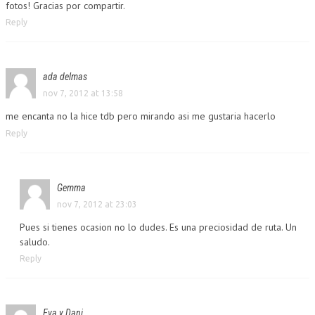
fotos! Gracias por compartir.
Reply
ada delmas
nov 7, 2012 at 13:58
me encanta no la hice tdb pero mirando asi me gustaria hacerlo
Reply
Gemma
nov 7, 2012 at 23:03
Pues si tienes ocasion no lo dudes. Es una preciosidad de ruta. Un
saludo.
Reply
Eva y Dani