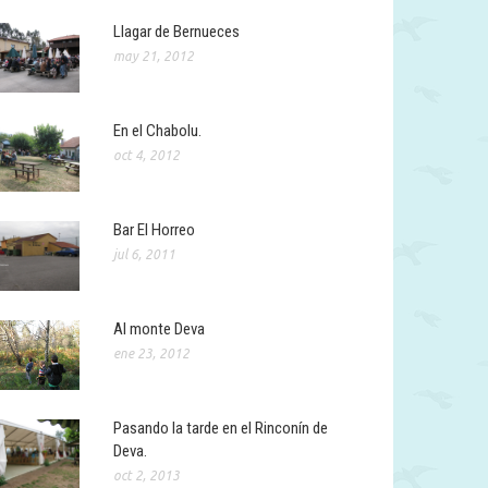
Llagar de Bernueces
may 21, 2012
En el Chabolu.
oct 4, 2012
Bar El Horreo
jul 6, 2011
Al monte Deva
ene 23, 2012
Pasando la tarde en el Rinconín de
Deva.
oct 2, 2013