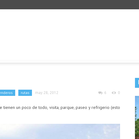
enderos
rutas
may 28, 2012
6
0
tienen un poco de todo, visita, parque, paseo y refrigerio (esto