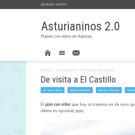
Quiénes somos
Asturianinos 2.0
Planes con niños en Asturias
Home
al aire libre
De visita a El Castillo
De visita a El Castillo
al aire libre
asturianinos
ideas chulas
mer
El
plan con niños
que hoy os traemos es de esos que 
último es opcional, jeje).