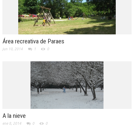
Área recreativa de Paraes
jun 10, 2014
1
0
A la nieve
ene 8, 2014
0
0