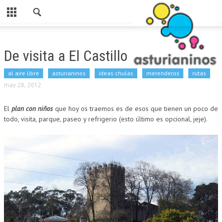
Cerrar
HOME
De visita a El Castillo
CATEGORIAS
al aire libre
asturianinos
ideas chulas
merenderos
rutas
PARA ESTE FINDE
may 28, 2012
ASTURIANINOS
El
plan con niños
que hoy os traemos es de esos que tienen un poco de
todo, visita, parque, paseo y refrigerio (esto último es opcional, jeje).
RUTAS
AL AIRE LIBRE
MERENDEROS
SI LLUEVE
PARA COMER
LUDOTECAS