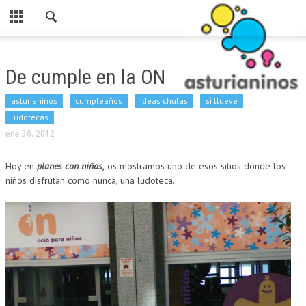
Cerrar
HOME
De cumple en la ON
CATEGORIAS
asturianinos
cumpleaños
ideas chulas
si llueve
PARA ESTE FINDE
ludotecas
ene 30, 2012
ASTURIANINOS
Hoy en
planes con niños,
os mostramos
uno de esos sitios donde los
RUTAS
niños disfrutan como nunca, una
ludoteca.
AL AIRE LIBRE
MERENDEROS
SI LLUEVE
PARA COMER
LUDOTECAS