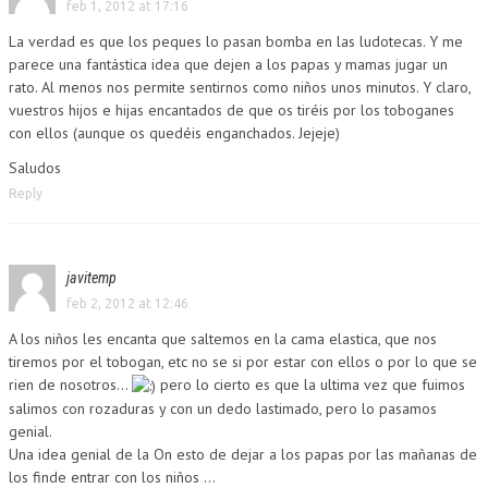
feb 1, 2012 at 17:16
La verdad es que los peques lo pasan bomba en las ludotecas. Y me
parece una fantástica idea que dejen a los papas y mamas jugar un
rato. Al menos nos permite sentirnos como niños unos minutos. Y claro,
vuestros hijos e hijas encantados de que os tiréis por los toboganes
con ellos (aunque os quedéis enganchados. Jejeje)
Saludos
Reply
javitemp
feb 2, 2012 at 12:46
A los niños les encanta que saltemos en la cama elastica, que nos
tiremos por el tobogan, etc no se si por estar con ellos o por lo que se
rien de nosotros…
pero lo cierto es que la ultima vez que fuimos
salimos con rozaduras y con un dedo lastimado, pero lo pasamos
genial.
Una idea genial de la On esto de dejar a los papas por las mañanas de
los finde entrar con los niños …