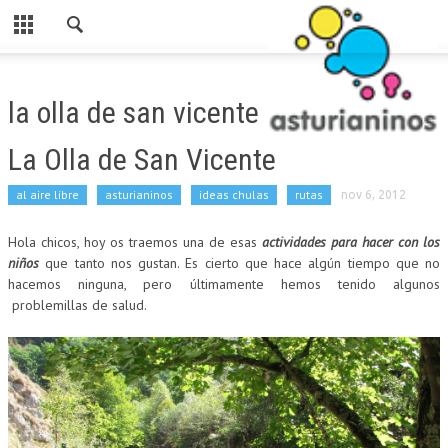
Cerrar
HOME
la olla de san vicente
CATEGORIAS
La Olla de San Vicente
PARA ESTE FINDE
al aire libre
asturianinos
ideas chulas
rutas
nov 6, 2012
ASTURIANINOS
Hola chicos, hoy os traemos una de esas
actividades para hacer con los
RUTAS
niños
que tanto nos gustan. Es cierto que hace algún tiempo que no
AL AIRE LIBRE
hacemos ninguna, pero últimamente hemos tenido algunos
problemillas de salud.
MERENDEROS
SI LLUEVE
PARA COMER
LUDOTECAS