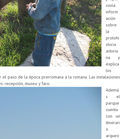
ciona
inform
ación
sobre
la
protohi
storia
asturia
na y
explica
los
er el paso de la época prerromana a la romana.
Las instalaciones
s: recepción, museo y faro.
Ademá
s el
parque
cuenta
con un
itinerari
o
arqueo