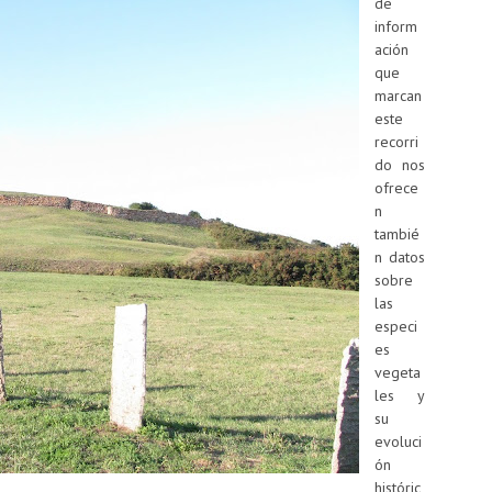
de
inform
ación
que
marcan
este
recorri
do nos
ofrece
n
tambié
n datos
sobre
las
especi
es
vegeta
les y
su
evoluci
ón
históric