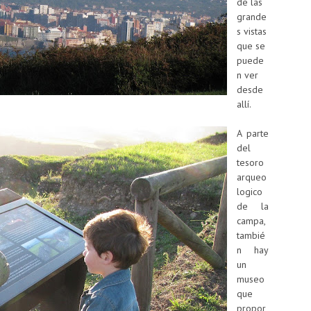
de las
grande
s vistas
que se
puede
n ver
desde
allí.
A parte
del
tesoro
arqueo
logico
de la
campa,
tambié
n hay
un
museo
que
propor