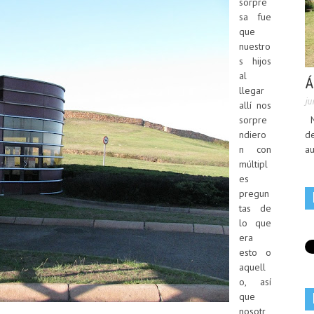
sorpre
sa fue
que
nuestro
s hijos
al
Á
llegar
ju
allí nos
No
sorpre
de
ndiero
au
n con
múltipl
es
pregun
tas de
lo que
era
esto o
aquell
o, así
que
nosotr