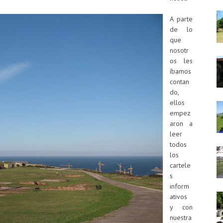
A parte
de lo
que
nosotr
os les
íbamos
contan
do,
ellos
empez
aron a
leer
todos
los
cartele
s
inform
ativos
y con
nuestra