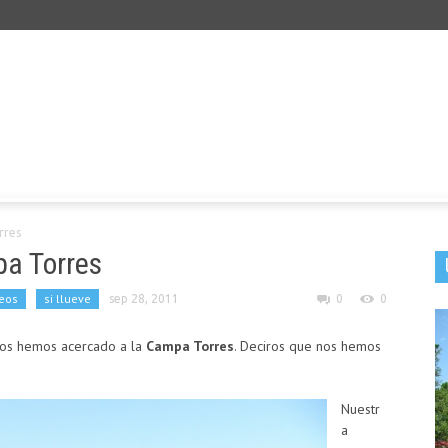
rres
a Torres
eos
si llueve
sep 28, 2011
0
0
os hemos acercado a la
Campa Torres
. Deciros que nos hemos
Nuestr
a