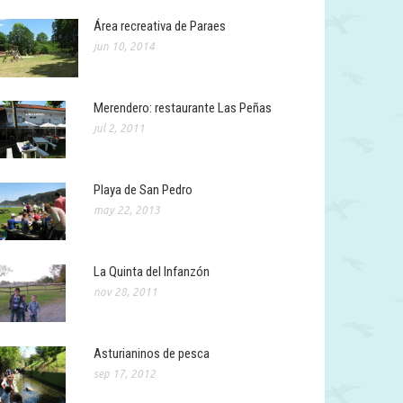
Área recreativa de Paraes
jun 10, 2014
Merendero: restaurante Las Peñas
jul 2, 2011
Playa de San Pedro
may 22, 2013
La Quinta del Infanzón
nov 28, 2011
Asturianinos de pesca
sep 17, 2012