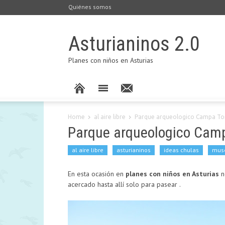
Quiénes somos
Asturianinos 2.0
Planes con niños en Asturias
Home
al aire libre
Parque arqueologico Campa To
Parque arqueologico Camp
al aire libre
asturianinos
ideas chulas
mus
En esta ocasión en
planes con niños en Asturias
n
acercado hasta allí solo para pasear .