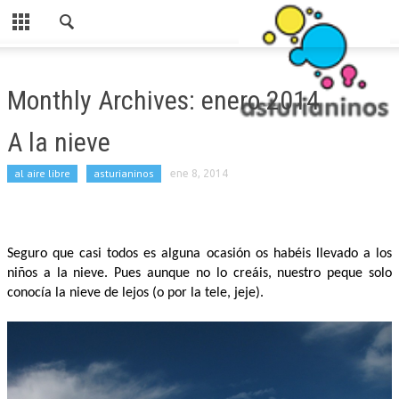
Cerrar
HOME
Monthly Archives: enero 2014
CATEGORIAS
A la nieve
PARA ESTE FINDE
al aire libre
asturianinos
ene 8, 2014
ASTURIANINOS
RUTAS
AL AIRE LIBRE
Seguro que casi todos es alguna ocasión os habéis llevado a los
niños a la nieve. Pues aunque no lo creáis, nuestro peque solo
MERENDEROS
conocía la nieve de lejos (o por la tele, jeje).
SI LLUEVE
PARA COMER
LUDOTECAS