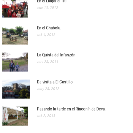
En el Llagar el Titi
ene 13, 2012
En el Chabolu.
oct 4, 2012
La Quinta del Infanzón
nov 28, 2011
De visita a El Castillo
may 28, 2012
Pasando la tarde en el Rinconín de Deva.
oct 2, 2013