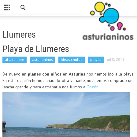
Cerrar
HOME
Llumeres
CATEGORIAS
Playa de Llumeres
PARA ESTE FINDE
al aire libre
asturianinos
ideas chulas
playas
jul 8, 2011
ASTURIANINOS
De nuevo en
planes con niños en Asturias
nos hemos ido a la playa.
RUTAS
En esta ocasión hemos añadido otra variante, nos hemos comprado una
AL AIRE LIBRE
lancha grande y para estrenarla nos fuimos a
Gozón
.
MERENDEROS
SI LLUEVE
PARA COMER
LUDOTECAS