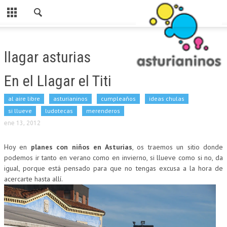
Cerrar
HOME
llagar asturias
CATEGORIAS
En el Llagar el Titi
PARA ESTE FINDE
al aire libre
asturianinos
cumpleaños
ideas chulas
ASTURIANINOS
si llueve
ludotecas
merenderos
RUTAS
ene 13, 2012
AL AIRE LIBRE
Hoy en
planes con niños en Asturias
, os traemos un sitio donde
podemos ir tanto en verano como en invierno, si llueve como si no, da
MERENDEROS
igual, porque está pensado para que no tengas excusa a la hora de
acercarte hasta allí.
SI LLUEVE
PARA COMER
LUDOTECAS