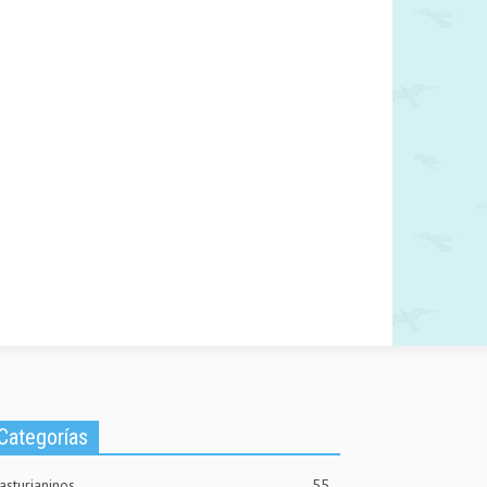
Categorías
asturianinos
55