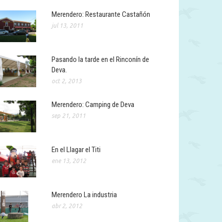
Merendero: Restaurante Castañón
jul 13, 2011
Pasando la tarde en el Rinconín de
Deva.
oct 2, 2013
Merendero: Camping de Deva
sep 21, 2011
En el Llagar el Titi
ene 13, 2012
Merendero La industria
abr 2, 2012