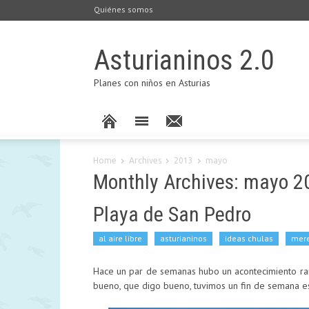
Quiénes somos
Asturianinos 2.0
Planes con niños en Asturias
Home
Archives
2013
mayo
Monthly Archives: mayo 2
Playa de San Pedro
al aire libre
asturianinos
ideas chulas
mer
Hace un par de semanas hubo un acontecimiento raro
bueno, que digo bueno, tuvimos un fin de semana es