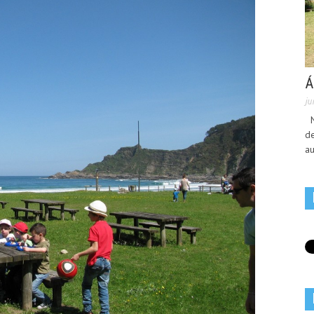
Á
ju
No
de
au