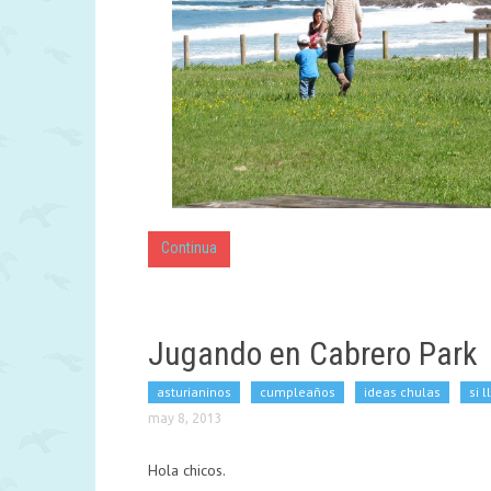
Continua
Jugando en Cabrero Park
asturianinos
cumpleaños
ideas chulas
si 
may 8, 2013
Hola chicos.