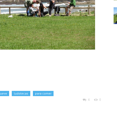
llueve
ludotecas
para comer
4
0