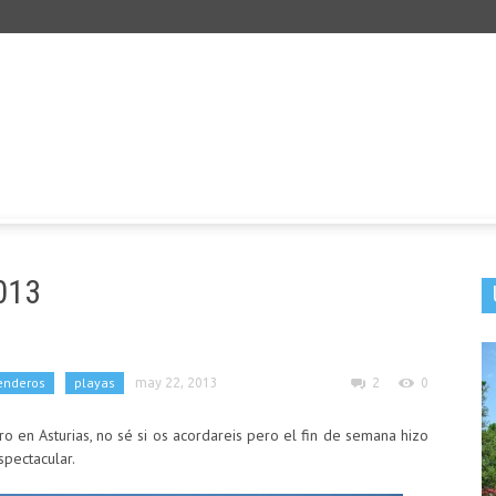
013
enderos
playas
may 22, 2013
2
0
 en Asturias, no sé si os acordareis pero el fin de semana hizo
pectacular.