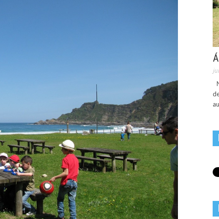
Á
ju
No
de
au