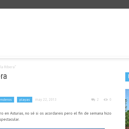
la Ribera"
era
enderos
playas
may 22, 2013
2
0
 en Asturias, no sé si os acordareis pero el fin de semana hizo
pectacular.