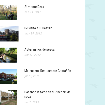
Al monte Deva
ene 23, 2012
De visita a El Castillo
may 28, 2012
Asturianinos de pesca
sep 17, 2012
Merendero: Restaurante Castañón
jul 13, 2011
Pasando la tarde en el Rinconín de
Deva.
oct 2, 2013