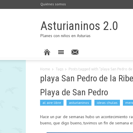
Quiénes somos
Asturianinos 2.0
Planes con niños en Asturias
Home
Tags
Posts tagged with "playa San Pedro de 
playa San Pedro de la Rib
Playa de San Pedro
al aire libre
asturianinos
ideas chulas
mer
Hace un par de semanas hubo un acontecimiento raro
bueno, que digo bueno, tuvimos un fin de semana es