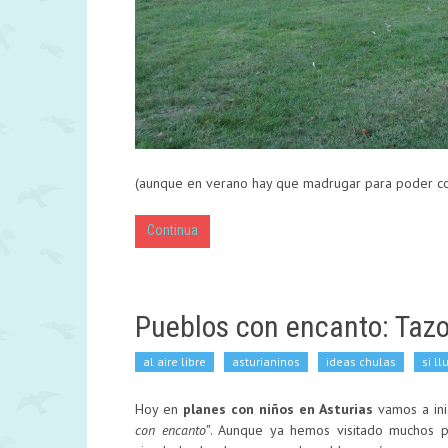
(aunque en verano hay que madrugar para poder cog
Continua
Pueblos con encanto: Taz
al aire libre
asturianinos
ideas chulas
si l
Hoy en
planes con niños en Asturias
vamos a ini
con encanto”
. Aunque ya hemos visitado muchos p