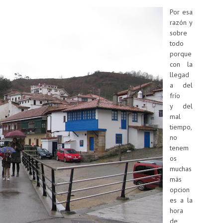
Por esa
razón y
sobre
todo
porque
con la
llegad
a del
frío
y del
mal
tiempo,
no
tenem
os
muchas
más
opcion
es a la
hora
de