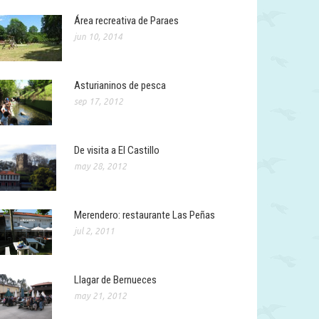
Área recreativa de Paraes
jun 10, 2014
Asturianinos de pesca
sep 17, 2012
De visita a El Castillo
may 28, 2012
Merendero: restaurante Las Peñas
jul 2, 2011
Llagar de Bernueces
may 21, 2012