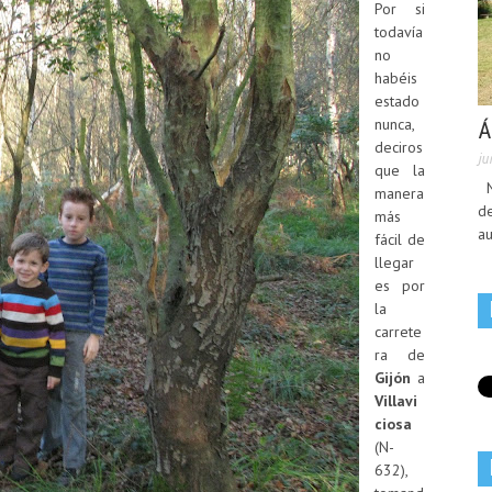
Por si
todavía
no
habéis
estado
nunca,
Á
deciros
ju
que la
No
manera
de
más
au
fácil de
llegar
es por
la
carrete
ra de
Gijón
a
Villavi
ciosa
(N-
632),