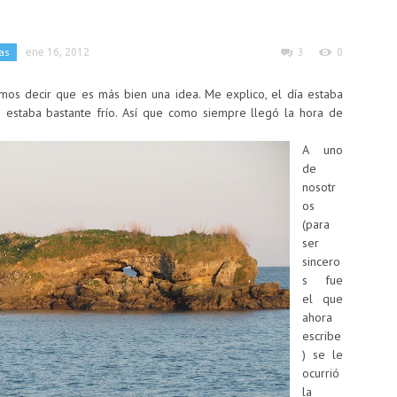
as
ene 16, 2012
3
0
mos decir que es más bien una idea. Me explico, el día estaba
i estaba bastante frío. Así que como siempre llegó la hora de
A uno
de
nosotr
os
(para
ser
sincero
s fue
el que
ahora
escribe
) se le
ocurrió
la