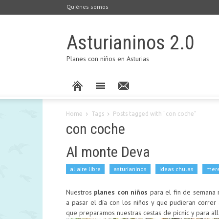
Quiénes somos
Asturianinos 2.0
Planes con niños en Asturias
Home
Tags
Posts tagged with "con coche"
con coche
Al monte Deva
al aire libre
asturianinos
ideas chulas
mer
Nuestros
planes con niños
para el fin de semana 
a pasar el día con los niños y que pudieran correr
que preparamos nuestras cestas de picnic y para al