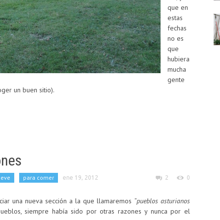
que en
estas
fechas
no es
que
hubiera
mucha
gente
er un buen sitio).
ones
lueve
para comer
ene 19, 2012
2
0
ciar una nueva sección a la que llamaremos
“pueblos asturianos
ueblos, siempre había sido por otras razones y nunca por el