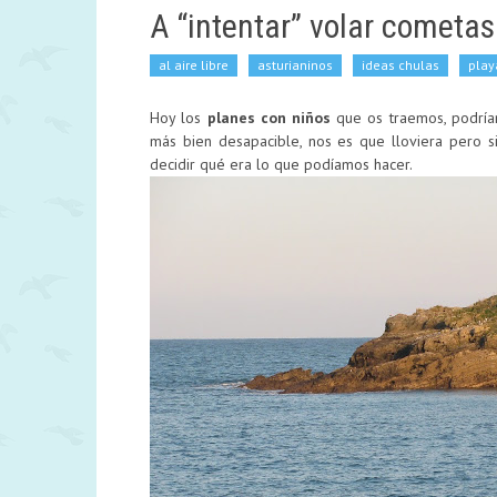
A “intentar” volar cometas
al aire libre
asturianinos
ideas chulas
play
Hoy los
planes con niños
que os traemos, podría
más bien desapacible, nos es que lloviera pero s
decidir qué era lo que podíamos hacer.