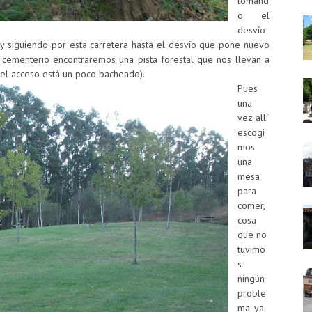
tomand
o el
desvío
y siguiendo por esta carretera hasta el desvío que pone nuevo
cementerio encontraremos una pista forestal que nos llevan a
el acceso está un poco bacheado).
Pues
una
vez allí
escogi
mos
una
mesa
para
comer,
cosa
que no
tuvimo
s
ningún
proble
ma, ya